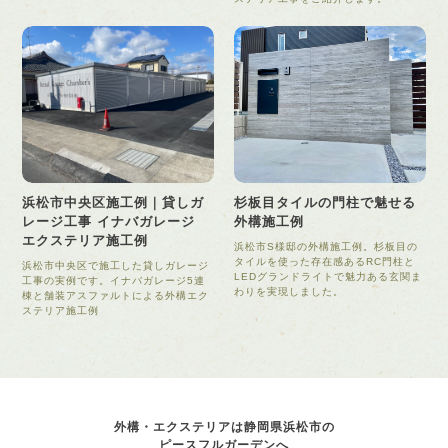
浜松市中央区施工例｜貸しガ
杉板目タイルの門柱で魅せる
レージ工事 イナバガレージ
外構施工例
エクステリア施工例
浜松市S様邸の外構施工例。杉板目の
タイルを使った存在感あるRC門柱と
浜松市中央区で施工した貸しガレージ
LEDグランドライトで魅力ある玄関ま
工事の実例です。イナバガレージ5連
わりを実現しました。
棟と舗装アスファルトによる外構エク
ステリア施工例
外構・エクステリアは静岡県浜松市の
ピースフルガーデンへ