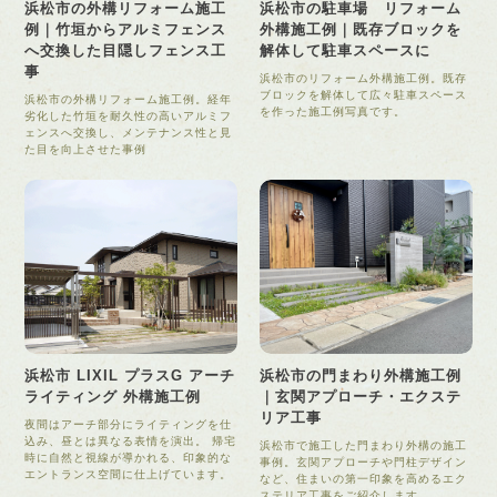
浜松市の外構リフォーム施工
浜松市の駐車場 リフォーム
例｜竹垣からアルミフェンス
外構施工例｜既存ブロックを
へ交換した目隠しフェンス工
解体して駐車スペースに
事
浜松市のリフォーム外構施工例。既存
ブロックを解体して広々駐車スペース
浜松市の外構リフォーム施工例。経年
を作った施工例写真です。
劣化した竹垣を耐久性の高いアルミフ
ェンスへ交換し、メンテナンス性と見
た目を向上させた事例
浜松市 LIXIL プラスG アーチ
浜松市の門まわり外構施工例
ライティング 外構施工例
｜玄関アプローチ・エクステ
リア工事
夜間はアーチ部分にライティングを仕
込み、昼とは異なる表情を演出。 帰宅
浜松市で施工した門まわり外構の施工
時に自然と視線が導かれる、印象的な
事例。玄関アプローチや門柱デザイン
エントランス空間に仕上げています。
など、住まいの第一印象を高めるエク
ステリア工事をご紹介します。