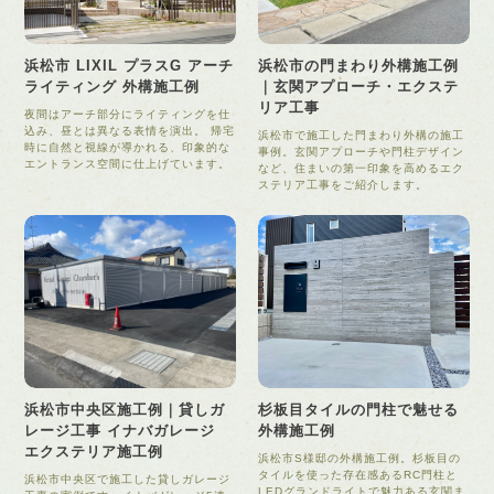
浜松市 LIXIL プラスG アーチ
浜松市の門まわり外構施工例
ライティング 外構施工例
｜玄関アプローチ・エクステ
リア工事
夜間はアーチ部分にライティングを仕
込み、昼とは異なる表情を演出。 帰宅
浜松市で施工した門まわり外構の施工
時に自然と視線が導かれる、印象的な
事例。玄関アプローチや門柱デザイン
エントランス空間に仕上げています。
など、住まいの第一印象を高めるエク
ステリア工事をご紹介します。
浜松市中央区施工例｜貸しガ
杉板目タイルの門柱で魅せる
レージ工事 イナバガレージ
外構施工例
エクステリア施工例
浜松市S様邸の外構施工例。杉板目の
タイルを使った存在感あるRC門柱と
浜松市中央区で施工した貸しガレージ
LEDグランドライトで魅力ある玄関ま