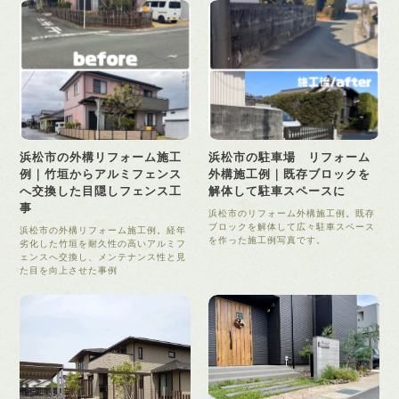
浜松市の外構リフォーム施工
浜松市の駐車場 リフォーム
例｜竹垣からアルミフェンス
外構施工例｜既存ブロックを
へ交換した目隠しフェンス工
解体して駐車スペースに
事
浜松市のリフォーム外構施工例。既存
ブロックを解体して広々駐車スペース
浜松市の外構リフォーム施工例。経年
を作った施工例写真です。
劣化した竹垣を耐久性の高いアルミフ
ェンスへ交換し、メンテナンス性と見
た目を向上させた事例