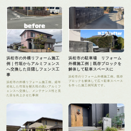
浜松市の外構リフォーム施工
浜松市の駐車場 リフォーム
例｜竹垣からアルミフェンス
外構施工例｜既存ブロックを
へ交換した目隠しフェンス工
解体して駐車スペースに
事
浜松市のリフォーム外構施工例。既存
ブロックを解体して広々駐車スペース
浜松市の外構リフォーム施工例。経年
を作った施工例写真です。
劣化した竹垣を耐久性の高いアルミフ
ェンスへ交換し、メンテナンス性と見
た目を向上させた事例