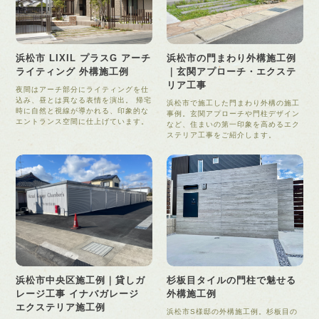
浜松市 LIXIL プラスG アーチ
浜松市の門まわり外構施工例
ライティング 外構施工例
｜玄関アプローチ・エクステ
リア工事
夜間はアーチ部分にライティングを仕
込み、昼とは異なる表情を演出。 帰宅
浜松市で施工した門まわり外構の施工
時に自然と視線が導かれる、印象的な
事例。玄関アプローチや門柱デザイン
エントランス空間に仕上げています。
など、住まいの第一印象を高めるエク
ステリア工事をご紹介します。
浜松市中央区施工例｜貸しガ
杉板目タイルの門柱で魅せる
レージ工事 イナバガレージ
外構施工例
エクステリア施工例
浜松市S様邸の外構施工例。杉板目の