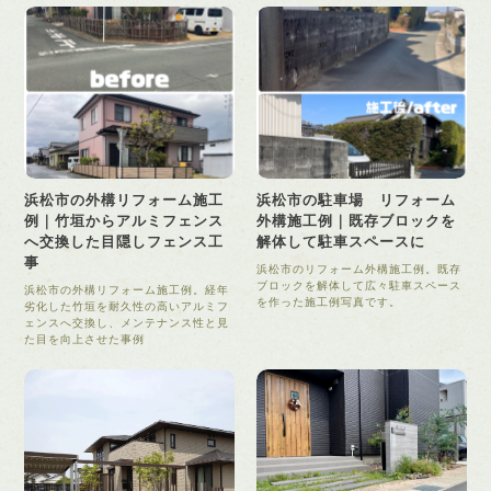
浜松市の外構リフォーム施工
浜松市の駐車場 リフォーム
例｜竹垣からアルミフェンス
外構施工例｜既存ブロックを
へ交換した目隠しフェンス工
解体して駐車スペースに
事
浜松市のリフォーム外構施工例。既存
ブロックを解体して広々駐車スペース
浜松市の外構リフォーム施工例。経年
を作った施工例写真です。
劣化した竹垣を耐久性の高いアルミフ
ェンスへ交換し、メンテナンス性と見
た目を向上させた事例