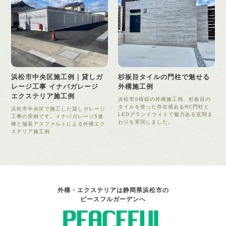
浜松市中央区施工例｜貸しガ
杉板目タイルの門柱で魅せる
レージ工事 イナバガレージ
外構施工例
エクステリア施工例
浜松市S様邸の外構施工例。杉板目の
タイルを使った存在感あるRC門柱と
浜松市中央区で施工した貸しガレージ
LEDグランドライトで魅力ある玄関ま
工事の実例です。イナバガレージ5連
わりを実現しました。
棟と舗装アスファルトによる外構エク
ステリア施工例
外構・エクステリアは静岡県浜松市の
ピースフルガーデンへ