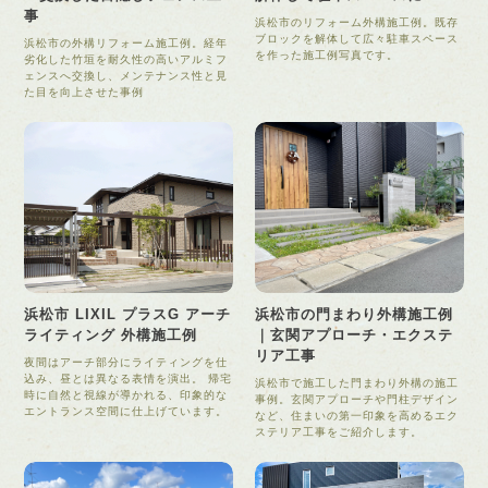
事
浜松市のリフォーム外構施工例。既存
ブロックを解体して広々駐車スペース
浜松市の外構リフォーム施工例。経年
を作った施工例写真です。
劣化した竹垣を耐久性の高いアルミフ
ェンスへ交換し、メンテナンス性と見
た目を向上させた事例
浜松市 LIXIL プラスG アーチ
浜松市の門まわり外構施工例
ライティング 外構施工例
｜玄関アプローチ・エクステ
リア工事
夜間はアーチ部分にライティングを仕
込み、昼とは異なる表情を演出。 帰宅
浜松市で施工した門まわり外構の施工
時に自然と視線が導かれる、印象的な
事例。玄関アプローチや門柱デザイン
エントランス空間に仕上げています。
など、住まいの第一印象を高めるエク
ステリア工事をご紹介します。