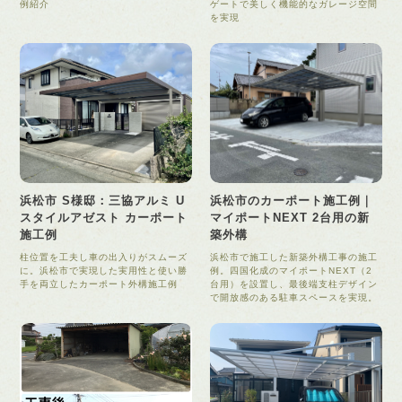
例紹介
ゲートで美しく機能的なガレージ空間
を実現
浜松市 S様邸：三協アルミ U
浜松市のカーポート施工例｜
スタイルアゼスト カーポート
マイポートNEXT 2台用の新
施工例
築外構
柱位置を工夫し車の出入りがスムーズ
浜松市で施工した新築外構工事の施工
に。浜松市で実現した実用性と使い勝
例。四国化成のマイポートNEXT（2
手を両立したカーポート外構施工例
台用）を設置し、最後端支柱デザイン
で開放感のある駐車スペースを実現。