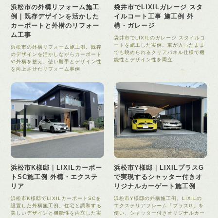
浜松市の外構リフォーム施工
袋井市でLIXILガレージ スタ
例｜既存デザインを活かした
イルコート工事 施工例 外
カーポートと外構のリフォー
構・ガレージ
ム工事
袋井市でLIXILのガレージ スタイルコ
ートを施工した実例。車が入ったまま
浜松市の外構リフォーム施工例。既存
でも眺められるクリアパネル仕様で機
のデザインを活かしながらカーポート
能性とデザイン性を両立
や外構を整え、使い勝手とデザイン性
を向上させたリフォーム事例
浜松市K様邸｜LIXILカーポー
浜松市Y様邸｜LIXILプラスG
トSC施工例 外構・エクステ
で実現するシャッター付きオ
リア
リジナルカーゲート施工例
浜松市K様邸でLIXILカーポートSCを
浜松市Y様邸の外構施工例。LIXILの
設置した外構施工例。住宅と調和する
エクステリアフレーム「プラスG」を
美しいデザインと機能性を両立した実
使い、シャッター付きオリジナルカー