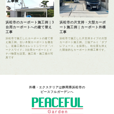
浜松市のカーポート施工例｜3
浜松市の片支持・大型カーポ
台用カーポートへの建て替え
ート施工例｜カーポート外構
工事
工事
浜松市で施工したカーポートの建て替
浜松市で施工した片支持タイプの大型
え施工例。古い木製カーポートを撤去
カーポート施工例。三協アルミ「ダブ
し、近藤工業のエレントシリーズ「パ
レフェース」を採用し、柱位置を抑え
ークスワイド」3台用カーポートとイ
た開放的なカーポート外構工事です。
ナバ物置を設置。施工前・施工後の写
真です
外構・エクステリアは静岡県浜松市の
ピースフルガーデンへ