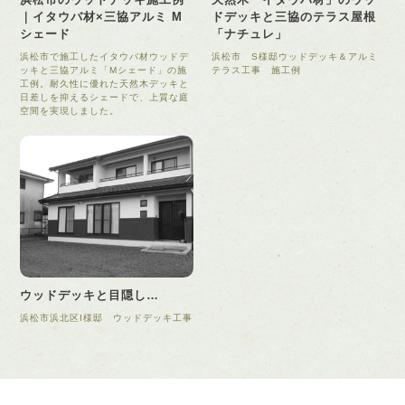
｜イタウバ材×三協アルミ M
ドデッキと三協のテラス屋根
シェード
「ナチュレ」
浜松市で施工したイタウバ材ウッドデ
浜松市 S様邸ウッドデッキ＆アルミ
ッキと三協アルミ「Mシェード」の施
テラス工事 施工例
工例。耐久性に優れた天然木デッキと
日差しを抑えるシェードで、上質な庭
空間を実現しました。
ウッドデッキと目隠し…
浜松市浜北区I様邸 ウッドデッキ工事