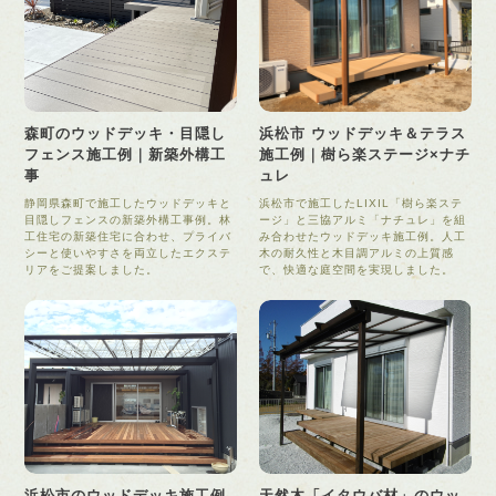
森町のウッドデッキ・目隠し
浜松市 ウッドデッキ＆テラス
フェンス施工例｜新築外構工
施工例｜樹ら楽ステージ×ナチ
事
ュレ
静岡県森町で施工したウッドデッキと
浜松市で施工したLIXIL「樹ら楽ステ
目隠しフェンスの新築外構工事例。林
ージ」と三協アルミ「ナチュレ」を組
工住宅の新築住宅に合わせ、プライバ
み合わせたウッドデッキ施工例。人工
シーと使いやすさを両立したエクステ
木の耐久性と木目調アルミの上質感
リアをご提案しました。
で、快適な庭空間を実現しました。
浜松市のウッドデッキ施工例
天然木「イタウバ材」のウッ