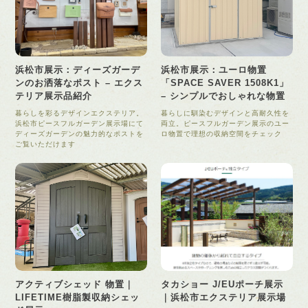
浜松市展示：ディーズガーデ
浜松市展示：ユーロ物置
ンのお洒落なポスト – エクス
「SPACE SAVER 1508K1」
テリア展示品紹介
– シンプルでおしゃれな物置
暮らしを彩るデザインエクステリア。
暮らしに馴染むデザインと高耐久性を
浜松市ピースフルガーデン展示場にて
両立。ピースフルガーデン展示のユー
ディーズガーデンの魅力的なポストを
ロ物置で理想の収納空間をチェック
ご覧いただけます
アクティブシェッド 物置｜
タカショー J/EUポーチ展示
LIFETIME樹脂製収納シェッ
｜浜松市エクステリア展示場