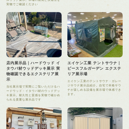
実物でご確認ください
店内展示品｜ハードウッド イ
エイケン工業 テントサウナ｜
タウバ材ウッドデッキ展示 実
ピースフルガーデン エクステ
物確認できるエクステリア展
リア展示場
示
エイケン工業のテントサウナ・ガレー
ジサウナ展示品紹介。自宅で本格サウ
当社展示場で実際にご覧いただけるハ
ナが楽しめる設備を展示場で体感でき
ードウッド・イタウバ材のウッドデッ
ます。
キ展示。耐久性と質感を実物で確かめ
られる貴重な展示品です