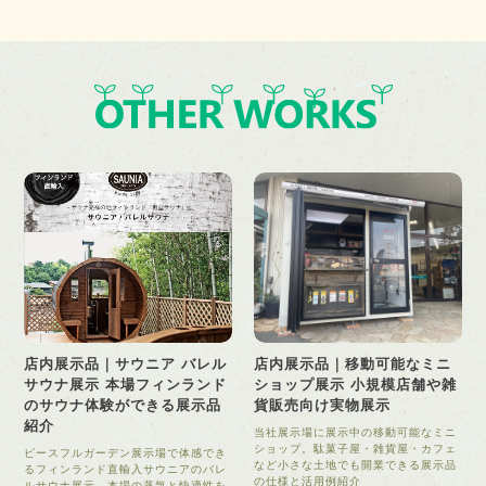
店内展示品｜サウニア バレル
店内展示品｜移動可能なミニ
サウナ展示 本場フィンランド
ショップ展示 小規模店舗や雑
のサウナ体験ができる展示品
貨販売向け実物展示
紹介
当社展示場に展示中の移動可能なミニ
ショップ。駄菓子屋・雑貨屋・カフェ
ピースフルガーデン展示場で体感でき
など小さな土地でも開業できる展示品
るフィンランド直輸入サウニアのバレ
の仕様と活用例紹介
ルサウナ展示。本場の蒸気と快適性を