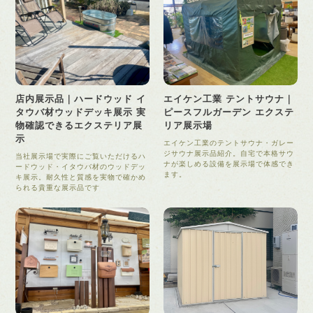
店内展示品｜ハードウッド イ
エイケン工業 テントサウナ｜
タウバ材ウッドデッキ展示 実
ピースフルガーデン エクステ
物確認できるエクステリア展
リア展示場
示
エイケン工業のテントサウナ・ガレー
ジサウナ展示品紹介。自宅で本格サウ
当社展示場で実際にご覧いただけるハ
ナが楽しめる設備を展示場で体感でき
ードウッド・イタウバ材のウッドデッ
ます。
キ展示。耐久性と質感を実物で確かめ
られる貴重な展示品です