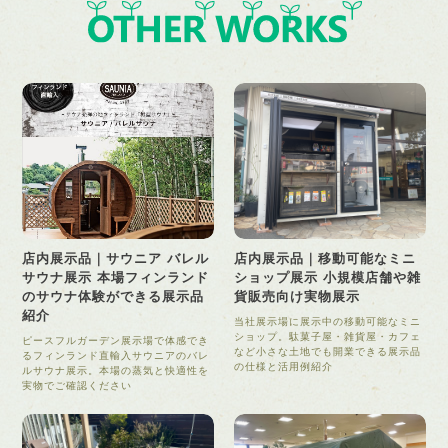
店内展示品｜サウニア バレル
店内展示品｜移動可能なミニ
サウナ展示 本場フィンランド
ショップ展示 小規模店舗や雑
のサウナ体験ができる展示品
貨販売向け実物展示
紹介
当社展示場に展示中の移動可能なミニ
ショップ。駄菓子屋・雑貨屋・カフェ
ピースフルガーデン展示場で体感でき
など小さな土地でも開業できる展示品
るフィンランド直輸入サウニアのバレ
の仕様と活用例紹介
ルサウナ展示。本場の蒸気と快適性を
実物でご確認ください