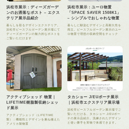
浜松市展示：ディーズガーデ
浜松市展示：ユーロ物置
ンのお洒落なポスト – エクス
「SPACE SAVER 1508K1」
テリア展示品紹介
– シンプルでおしゃれな物置
暮らしを彩るデザインエクステリア。
暮らしに馴染むデザインと高耐久性を
浜松市ピースフルガーデン展示場にて
両立。ピースフルガーデン展示のユー
ディーズガーデンの魅力的なポストを
ロ物置で理想の収納空間をチェック
ご覧いただけます
アクティブシェッド 物置｜
タカショー J/EUポーチ展示
LIFETIME樹脂製収納シェッ
｜浜松市エクステリア展示場
ド展示
浜松市ピースフルガーデン展示場でご
覧いただける、タカショー J/EUポー
アクティブシェッド（LIFETIME
チの展示品紹介。洗練されたデザイン
製）：機能性とデザインを兼ね備えた
と使い勝手を実物で体感できます。
アメリカ製物置