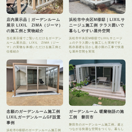
店内展示品｜ガーデンルーム
浜松市中央区M様邸｜LIXILサ
展示 LIXIL ZIMA（ジーマ）
ニージュ施工例 テラス囲いで
の施工例と実物紹介
暮らしやすい屋外空間
当社展示場でご覧いただけるガーデン
浜松市中央区M様邸でLIXILサニージ
ルーム展示品、LIXIL ZIMA（ジー
ュのテラス囲いを施工した実例です。
マ）の実物を体感いただける施工例と
既存基礎を活かし最小限の工事で快適
仕様紹介
な屋外空間を実現
念願のガーデンルーム施工例
ガーデンルーム 暖蘭物語の施
LIXILガーデンルームGF設置
工例 磐田市
事例
磐田市のガーデンルーム施工例。庭と
つながる快適な空間をつくり、暮らし
浜松市O様邸のガーデンルーム施工例