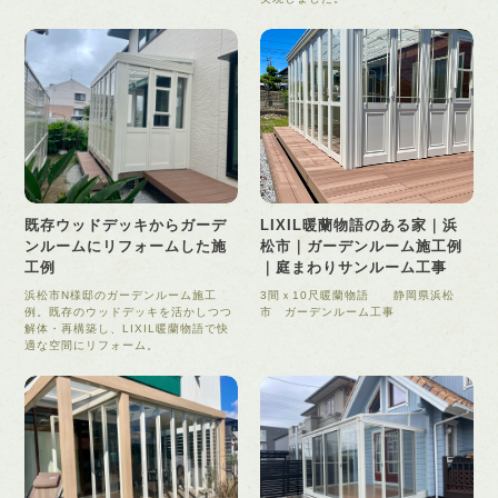
既存ウッドデッキからガーデ
LIXIL暖蘭物語のある家｜浜
ンルームにリフォームした施
松市｜ガーデンルーム施工例
工例
｜庭まわりサンルーム工事
浜松市N様邸のガーデンルーム施工
3間ｘ10尺暖蘭物語 静岡県浜松
例。既存のウッドデッキを活かしつつ
市 ガーデンルーム工事
解体・再構築し、LIXIL暖蘭物語で快
適な空間にリフォーム。