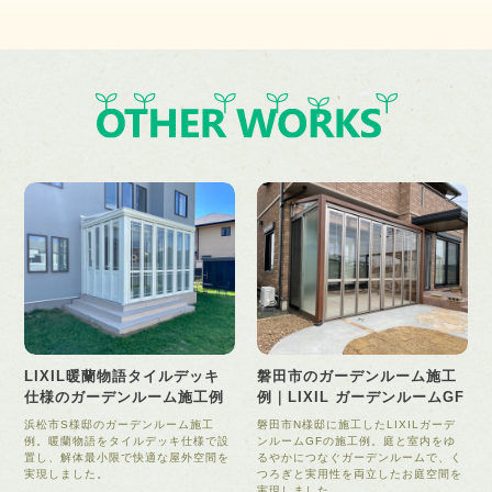
LIXIL暖蘭物語タイルデッキ
磐田市のガーデンルーム施工
仕様のガーデンルーム施工例
例｜LIXIL ガーデンルームGF
浜松市S様邸のガーデンルーム施工
磐田市N様邸に施工したLIXILガーデ
例。暖蘭物語をタイルデッキ仕様で設
ンルームGFの施工例。庭と室内をゆ
置し、解体最小限で快適な屋外空間を
るやかにつなぐガーデンルームで、く
実現しました。
つろぎと実用性を両立したお庭空間を
実現しました。