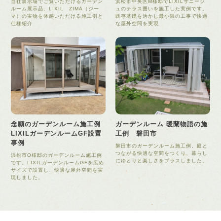
当社展示場でご覧いただけるガーデン
浜松市中央区M様邸でLIXILサニージ
ルーム展示品、LIXIL ZIMA（ジー
ュのテラス囲いを施工した実例です。
マ）の実物を体感いただける施工例と
既存基礎を活かし最小限の工事で快適
仕様紹介
な屋外空間を実現
念願のガーデンルーム施工例
ガーデンルーム 暖蘭物語の施
LIXILガーデンルームGF設置
工例 磐田市
事例
磐田市のガーデンルーム施工例。庭と
つながる快適な空間をつくり、暮らし
浜松市O様邸のガーデンルーム施工例
にゆとりと楽しさをプラスしました。
です。LIXILガーデンルームGFを広め
サイズで設置し、快適な屋外空間を実
現しました。