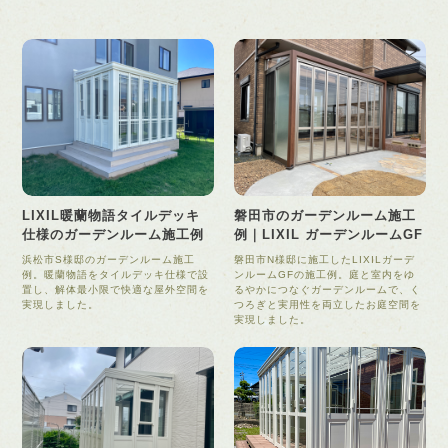
LIXIL暖蘭物語タイルデッキ
磐田市のガーデンルーム施工
仕様のガーデンルーム施工例
例｜LIXIL ガーデンルームGF
浜松市S様邸のガーデンルーム施工
磐田市N様邸に施工したLIXILガーデ
例。暖蘭物語をタイルデッキ仕様で設
ンルームGFの施工例。庭と室内をゆ
置し、解体最小限で快適な屋外空間を
るやかにつなぐガーデンルームで、く
実現しました。
つろぎと実用性を両立したお庭空間を
実現しました。