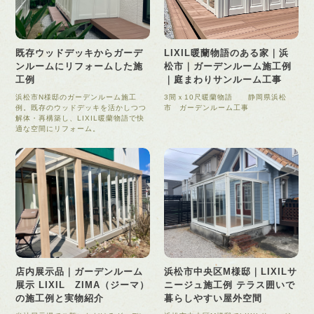
既存ウッドデッキからガーデ
LIXIL暖蘭物語のある家｜浜
ンルームにリフォームした施
松市｜ガーデンルーム施工例
工例
｜庭まわりサンルーム工事
浜松市N様邸のガーデンルーム施工
3間ｘ10尺暖蘭物語 静岡県浜松
例。既存のウッドデッキを活かしつつ
市 ガーデンルーム工事
解体・再構築し、LIXIL暖蘭物語で快
適な空間にリフォーム。
店内展示品｜ガーデンルーム
浜松市中央区M様邸｜LIXILサ
展示 LIXIL ZIMA（ジーマ）
ニージュ施工例 テラス囲いで
の施工例と実物紹介
暮らしやすい屋外空間