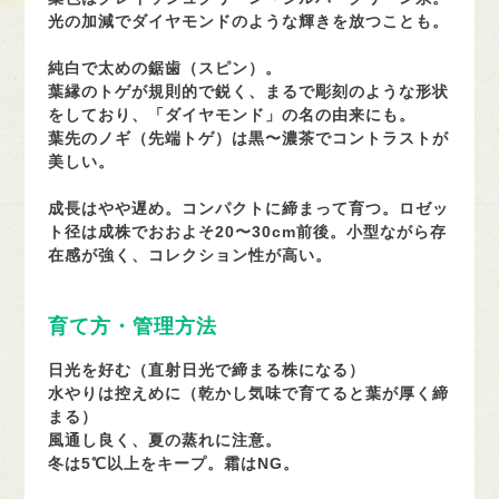
光の加減でダイヤモンドのような輝きを放つことも。
純白で太めの鋸歯（スピン）。
葉縁のトゲが規則的で鋭く、まるで彫刻のような形状
をしており、「ダイヤモンド」の名の由来にも。
葉先のノギ（先端トゲ）は黒〜濃茶でコントラストが
美しい。
成長はやや遅め。コンパクトに締まって育つ。ロゼッ
ト径は成株でおおよそ20〜30cm前後。小型ながら存
在感が強く、コレクション性が高い。
育て方・管理方法
日光を好む（直射日光で締まる株になる）
水やりは控えめに（乾かし気味で育てると葉が厚く締
まる）
風通し良く、夏の蒸れに注意。
冬は5℃以上をキープ。霜はNG。