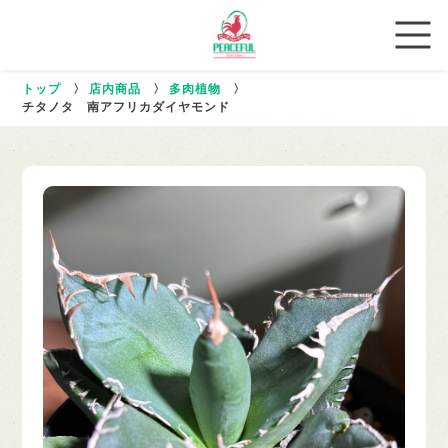
トップ
〉
店内商品
〉
多肉植物
〉
チタノタ 南アフリカダイヤモンド