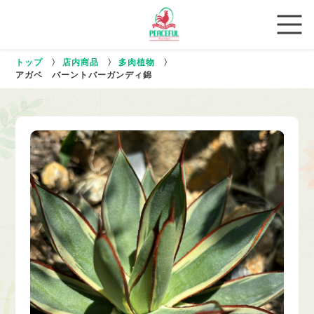
トップ
〉
店内商品
〉
多肉植物
〉
アガベ バーントバーガンディ錦