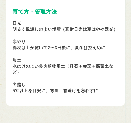
育て方・管理方法
日光
明るく風通しのよい場所（直射日光は夏はやや遮光）
水やり
春秋は土が乾いて2〜3日後に、夏冬は控えめに
用土
水はけのよい多肉植物用土（軽石＋赤玉＋腐葉土な
ど）
冬越し
5℃以上を目安に。寒風・霜避けを忘れずに