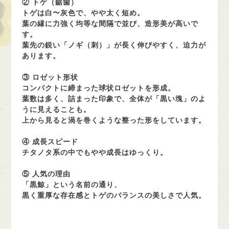
② トゲ（鋸歯）
トゲは白〜灰色で、やや太く短め。
葉の縁に力強く均等な間隔で並び、造形美が高いで
す。
葉先の鋭い「ノギ（刺）」が長く伸びやすく、迫力が
あります。
③ ロゼット形状
コンパクトに締まった球状ロゼットを形成。
葉数は多く、詰まった印象で、全体が「黒い塊」のよ
うに見えることも。
上から見ると渦を巻くような整った形をしています。
④ 成長スピード
チタノタ系の中でもやや成長はゆっくり。
⑤ 人気の理由
「黒鯨」という名前の通り、
黒く重厚な存在感とトゲのバランスの美しさで人気。